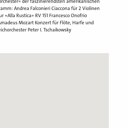
orchester» der faszinierendsten amerikanischen
ramm: Andrea Falconieri Ciaccona für 2 Violinen
r «Alla Rustica» RV 151 Francesco Onofrio
 Amadeus Mozart Konzert für Flöte, Harfe und
chorchester Peter I. Tschaikowsky