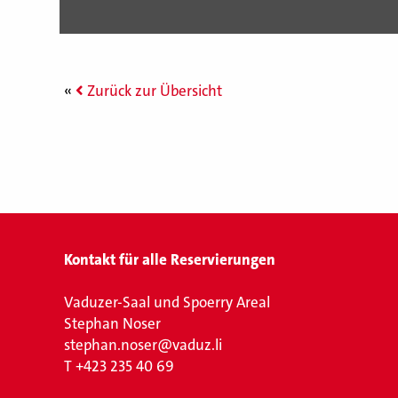
Zurück zur Übersicht
Kontakt für alle Reservierungen
Vaduzer-Saal und Spoerry Areal
Stephan Noser
stephan.noser@vaduz.li
T
+423 235 40 69