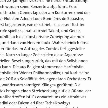
ür den 22-jährigen Mozart eine herbe Enttäuschung:
och wurden seine Konzerte aufgeführt. Es sei
rreichischen Genies lag oder am Konkurrenzneid der
r-Flötisten Adrien-Louis Bonnières de Souastre,
st begeisterte, wie er schrieb: «…dessen Tochter
fe spielt; sie hat sehr viel Talent, und Genie,
kühlte sich die künstlerische Zuneigung ab; nun
und dann von Herzen faul». Wahrscheinlich floss
er für das im Auftrag des Comtes fertiggestellte
t. Nach so langer Zeit spielen diese Ärgernisse
ziellen Besetzung zurück, das mit den Solist:innen
en kann. Die aus Belgien stammende Harfenistin
enistin der Wiener Philharmoniker, und Karl-Heinz
t 2011 als Soloflötist des legendären Orchesters. Er
ten, wundersam samtigen Klänge» gerühmt. Die
dds bringen einen Streicherklang auf die Bühne, der
 unübertroffen ist. Es erwartet uns ein attraktives
dini oder Falconieri über Tschaikowksys