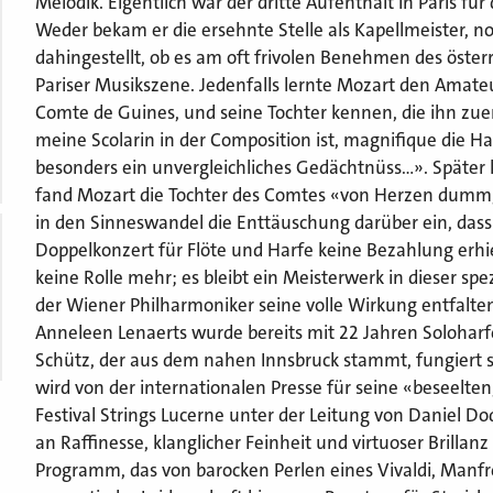
Melodik. Eigentlich war der dritte Aufenthalt in Paris f
Weder bekam er die ersehnte Stelle als Kapellmeister, n
dahingestellt, ob es am oft frivolen Benehmen des öste
Pariser Musikszene. Jedenfalls lernte Mozart den Amateu
Comte de Guines, und seine Tochter kennen, die ihn zuer
meine Scolarin in der Composition ist, magnifique die Harp
besonders ein unvergleichliches Gedächtnüss…». Später 
fand Mozart die Tochter des Comtes «von Herzen dumm, 
in den Sinneswandel die Enttäuschung darüber ein, dass 
Doppelkonzert für Flöte und Harfe keine Bezahlung erhiel
keine Rolle mehr; es bleibt ein Meisterwerk in dieser spe
der Wiener Philharmoniker seine volle Wirkung entfalt
Anneleen Lenaerts wurde bereits mit 22 Jahren Soloharf
Schütz, der aus dem nahen Innsbruck stammt, fungiert sei
wird von der internationalen Presse für seine «beseel
Festival Strings Lucerne unter der Leitung von Daniel Do
an Raffinesse, klanglicher Feinheit und virtuoser Brillanz
Programm, das von barocken Perlen eines Vivaldi, Manfre