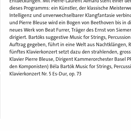
Entdeckungen. Mit Pierre-Laurent Aimard steht einer der
dieses Programms: ein Künstler, der klassische Meiste
Intelligenz und unverwechselbarer Klangfantasie verb
und Pierre Bleuse wird ein Bogen von Beethoven bis in 
neues Werk von Beat Furrer, Träger des Ernst von Siemen
dirigiert. Bartóks suggestive Music for Strings, Percussio
Auftrag gegeben, führt in eine Welt aus Nachtklängen
fünftes Klavierkonzert setzt dazu den strahlenden, gros
Klavier Pierre Bleuse, Dirigent Kammerorchester Basel
den Komponisten) Béla Bartók Music for Strings, Percus
Klavierkonzert Nr. 5 Es-Dur, op. 73