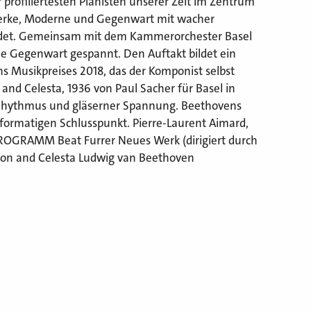
 profiliertesten Pianisten unserer Zeit im Zentrum
rwerke, Moderne und Gegenwart mit wacher
indet. Gemeinsam mit dem Kammerorchester Basel
die Gegenwart gespannt. Den Auftakt bildet ein
s Musikpreises 2018, das der Komponist selbst
n and Celesta, 1936 von Paul Sacher für Basel in
, Rhythmus und gläserner Spannung. Beethovens
sformatigen Schlusspunkt. Pierre-Laurent Aimard,
 PROGRAMM Beat Furrer Neues Werk (dirigiert durch
sion and Celesta Ludwig van Beethoven