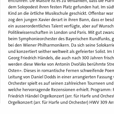
entführen. De Maistre ist es zu verdanken, dass die Har
dem Solopodest ihren festen Platz gefunden hat. Im süd
Kind an die örtliche Musikschule geschickt. Offenbar war 
zog den jungen Xavier derart in ihren Bann, dass er besch
ein ausserordentliches Talent verfügte, aber auf Wunsch
Politikwissenschaften in London und Paris. Mit gut zwan
beim Symphonieorchester des Bayerischen Rundfunks, g
bei den Wiener Philharmonikern. Da sich seine Solokarrie
und konzertiert seither weltweit als gefeierter Solist. 
Georg Friedrich Händels, die auch nach 300 Jahren fris
werden diese Werke von Antonín Dvořáks berühmte Str
Osten». Dieses in romantische Fernen schweifende Poem 
Leitung von Daniel Dodds in einer arrangierten Fassung 
Orchester spielt es auf seinen zahlreichen Tourneen un
welche hervorragende Rezensionen erhielt. Programm: 
Friedrich Händel Orgelkonzert (arr. für Harfe und Orc
Orgelkonzert (arr. für Harfe und Orchester) HWV 309 An