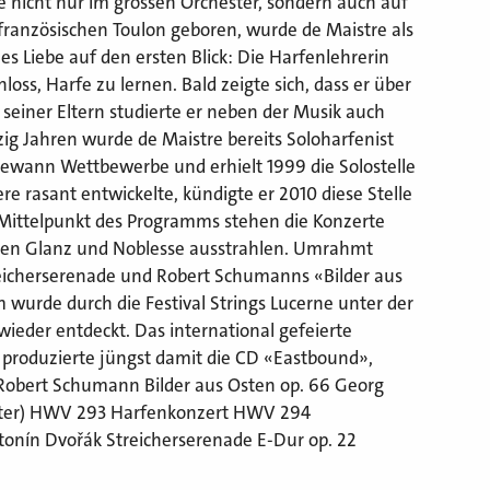
fe nicht nur im grossen Orchester, sondern auch auf
französischen Toulon geboren, wurde de Maistre als
es Liebe auf den ersten Blick: Die Harfenlehrerin
loss, Harfe zu lernen. Bald zeigte sich, dass er über
 seiner Eltern studierte er neben der Musik auch
zig Jahren wurde de Maistre bereits Soloharfenist
ewann Wettbewerbe und erhielt 1999 die Solostelle
re rasant entwickelte, kündigte er 2010 diese Stelle
Im Mittelpunkt des Programms stehen die Konzerte
chen Glanz und ­Noblesse ausstrahlen. Umrahmt
eicherserenade und Robert Schumanns «Bilder aus
wurde durch die Festival Strings Lucerne unter der
wieder entdeckt. Das international gefeierte
d produzierte jüngst damit die CD «Eastbound»,
Robert Schumann Bilder aus Osten op. 66 Georg
hester) HWV 293 Harfenkonzert HWV 294
tonín Dvořák Streicherserenade E-Dur op. 22